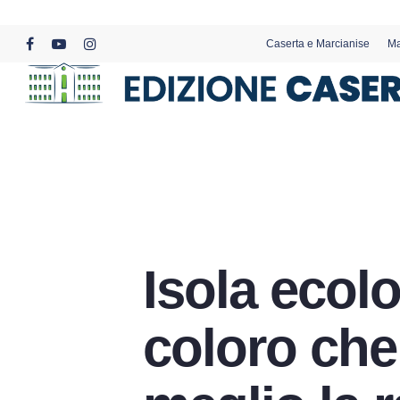
Skip
to
Caserta e Marcianise
Ma
main
facebook
youtube
instagram
content
Isola ecolo
coloro che