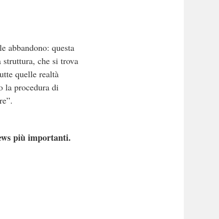
ale abbandono: questa
struttura, che si trova
utte quelle realtà
o la procedura di
re”.
ews più importanti.