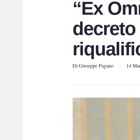
“Ex Omni
decreto 
riqualif
Di
Giuseppe Pagano
14 Ma