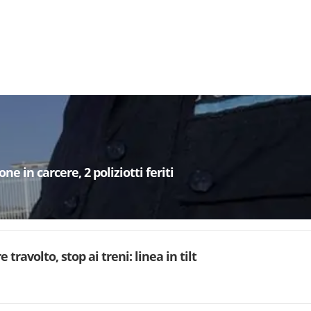
e in carcere, 2 poliziotti feriti
 travolto, stop ai treni: linea in tilt