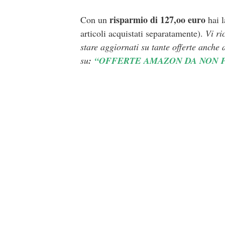
risparmio di 127,oo euro
Con un
hai l
articoli acquistati separatamente).
Vi ri
stare aggiornati su tante offerte anche 
su
:
“OFFERTE AMAZON DA NON 