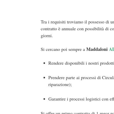
Tra i requisiti troviamo il possesso di 
contratto è annuale con possibilità di 
giorni.
Maddaloni
A
Si cercano poi sempre a
Rendere disponibili i nostri prodot
Prendere parte ai processi di Circul
riparazione);
Garantire i processi logistici con ef
Si offre un primo contratto di 1 mese pa