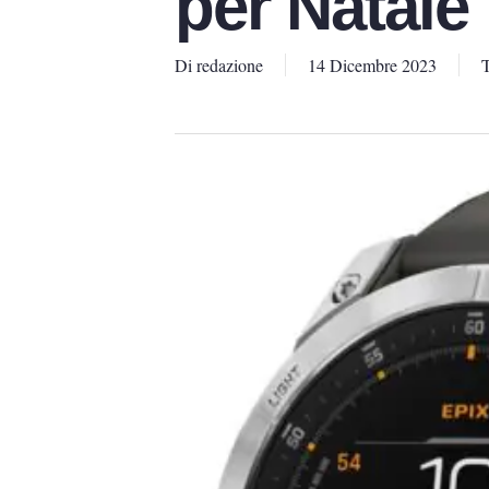
per Natale
Di
redazione
14 Dicembre 2023
T