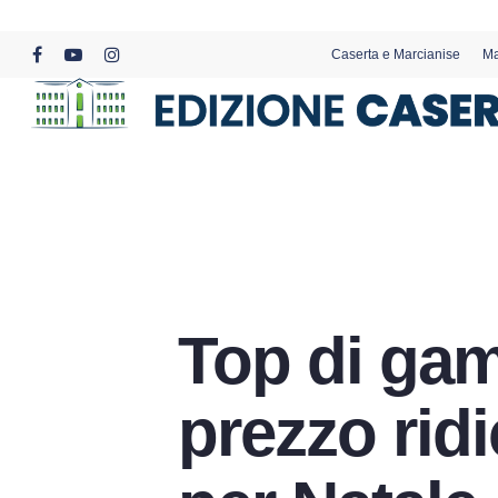
Skip
to
Caserta e Marcianise
Ma
main
facebook
youtube
instagram
content
Top di ga
prezzo ridi