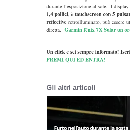
durante l’esposizione al sole. Il displa
1,4 pollici
touchscreen con 5 pulsan
, è
reflective
retroilluminato, può essere ut
Garmin fēnix 7X Solar un oro
diretta.
Un click e sei sempre informato! Iscr
PREMI QUI ED ENTRA!
Gli altri articoli
Furto nell’auto durante la sosta 