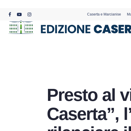
Skip
to
Caserta e Marcianise
Ma
main
facebook
youtube
instagram
content
Presto al v
Caserta”, l