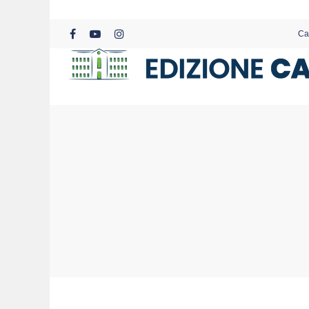
Skip
to
Ca
main
facebook
youtube
instagram
content