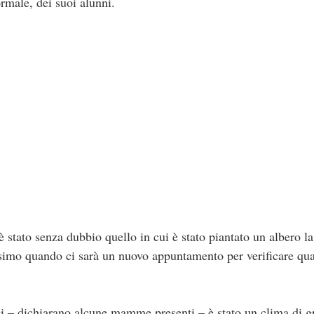
rmale, dei suoi alunni.
tato senza dubbio quello in cui è stato piantato un albero la 
ssimo quando ci sarà un nuovo appuntamento per verificare quant
gi – dichiarano alcune mamme presenti – è stato un clima di 