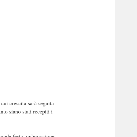
cui crescita sarà seguita
o siano stati recepiti i
grande festa, un’emozione