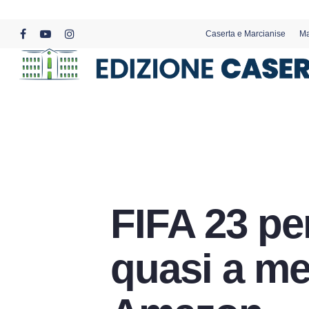
Skip
to
Caserta e Marcianise
Ma
main
facebook
youtube
instagram
content
FIFA 23 pe
quasi a me