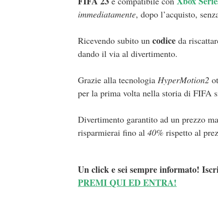
FIFA 23
Xbox Serie
è compatibile con
immediatamente
, dopo l’acquisto, senz
codice
Ricevendo subito un
da riscattar
dando il via al divertimento.
Grazie alla tecnologia
HyperMotion2
ot
per la prima volta nella storia di FIFA 
Divertimento garantito ad un prezzo ma
risparmierai fino al
40%
rispetto al pre
Un click e sei sempre informato! Iscr
PREMI QUI ED ENTRA!