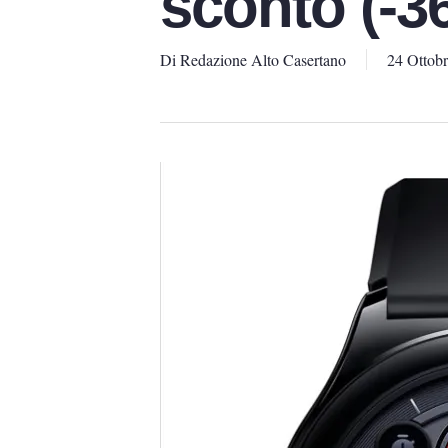
sconto (-3
Di
Redazione Alto Casertano
24 Ottob