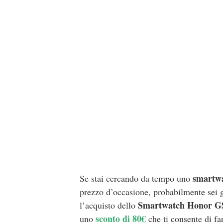
smartw
S
e stai cercando da tempo uno
prezzo d’occasione, probabilmente sei gi
Smartwatch Honor G
l’acquisto dello
sconto di 80€
uno
che ti consente di fa