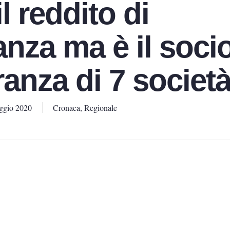
l reddito di
anza ma è il socio
anza di 7 societ
ggio 2020
Cronaca
,
Regionale