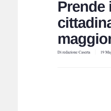
Prende i
cittadin
maggior
Di
redazione Caserta
19 Ma