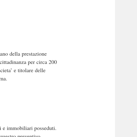
ciano della prestazione
 cittadinanza per circa 200
ieta’ e titolare delle
oma.
ri e immobiliari posseduti.
equestro preventivo