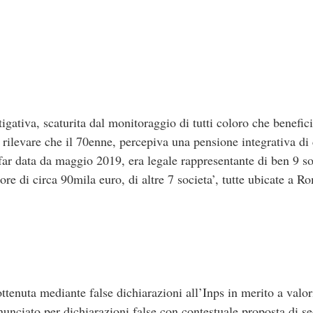
estigativa, scaturita dal monitoraggio di tutti coloro che benefi
i rilevare che il 70enne, percepiva una pensione integrativa di
far data da maggio 2019, era legale rappresentante di ben 9 soc
re di circa 90mila euro, di altre 7 societa’, tutte ubicate a R
ottenuta mediante false dichiarazioni all’Inps in merito a valo
nunciato per dichiarazioni false con contestuale proposta di s