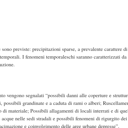
e sono previste: precipitazioni sparse, a prevalente carattere d
i temporali. I fenomeni temporaleschi saranno caratterizzati da
luzione.
ento vengono segnalati “possibili danni alle coperture e struttu
i, possibili grandinate e a caduta di rami o alberi; Ruscellamen
 di materiale; Possibili allagamenti di locali interrati e di quel
 acque nelle sedi stradali e possibili fenomeni di rigurgito de
racimazione e coinvolgimento delle aree urbane depresse”.