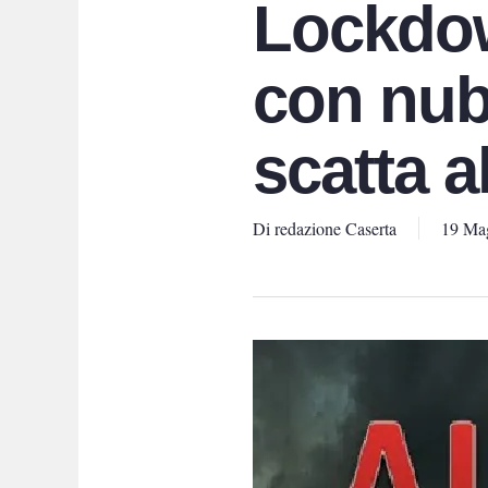
Lockdow
con nub
scatta a
Di
redazione Caserta
19 Ma