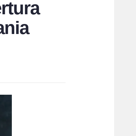
rtura
ania