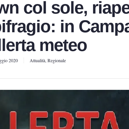
n col sole, riape
ifragio: in Camp
llerta meteo
ggio 2020
Attualità
,
Regionale