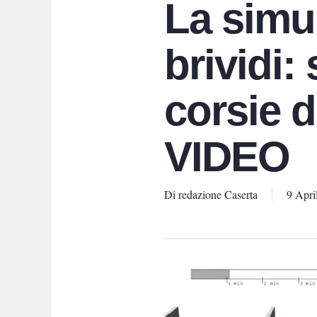
La simu
brividi:
corsie d
VIDEO
Di
redazione Caserta
9 Apri