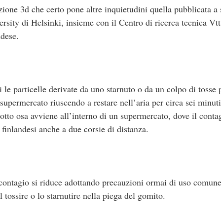
e 3d che certo pone altre inquietudini quella pubblicata a s
ersity di Helsinki, insieme con il Centro di ricerca tecnica Vtt
ndese.
 le particelle derivate da uno starnuto o da un colpo di tosse
 supermercato riuscendo a restare nell’aria per circa sei minut
odotto osa avviene all’interno di un supermercato, dove il cont
i finlandesi anche a due corsie di distanza.
contagio si riduce adottando precauzioni ormai di uso comune
l tossire o lo starnutire nella piega del gomito.