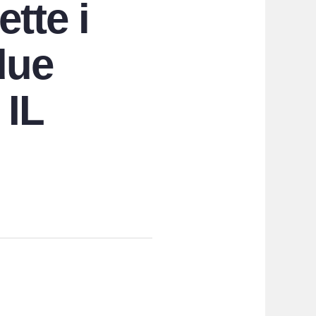
tte i
due
 IL