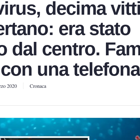
irus, decima vit
rtano: era stato
to dal centro. Fami
 con una telefona
rzo 2020
Cronaca