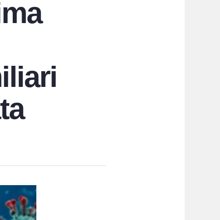
tima
liari
ta