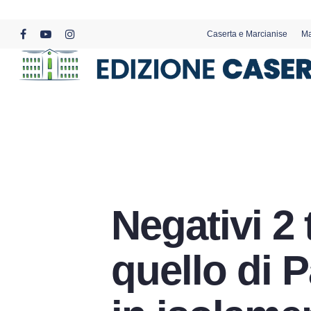
Skip
to
Caserta e Marcianise
Ma
main
facebook
youtube
instagram
content
Negativi 2
quello di 