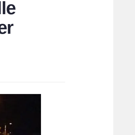
le
er