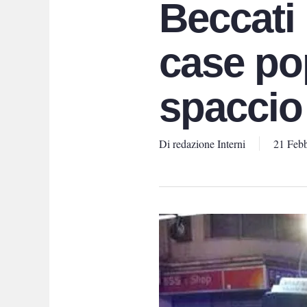
Beccati 
case pop
spaccio
Di
redazione Interni
21 Febb