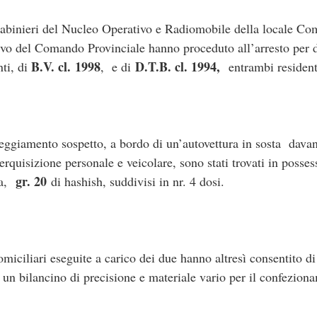
binieri del Nucleo Operativo e Radiomobile della locale Com
tivo del Comando Provinciale hanno proceduto all’arresto per d
B.V. cl.
1998
D.T.B. cl. 1994,
nti, di
, e di
entrambi resident
tteggiamento sospetto, a bordo di un’autovettura in sosta davan
rquisizione personale e veicolare, sono stati trovati in posses
gr. 20
na,
di hashish, suddivisi in nr. 4 dosi.
miciliari eseguite a carico dei due hanno altresì consentito d
, un bilancino di precisione e materiale vario per il confezion