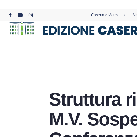
Skip
to
Caserta e Marcianise
Ma
main
facebook
youtube
instagram
content
Struttura r
M.V. Sospe