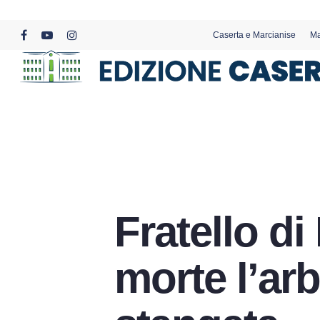
Skip
to
Caserta e Marcianise
Ma
main
facebook
youtube
instagram
content
Fratello di
morte l’arbi