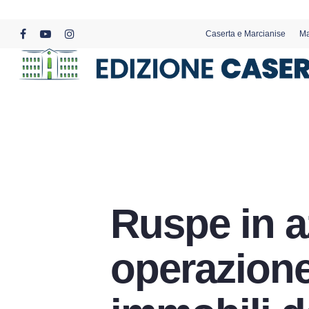
Skip
to
Caserta e Marcianise
Ma
main
facebook
youtube
instagram
content
Ruspe in a
operazione