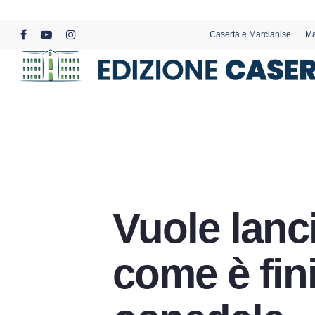
Skip
to
Caserta e Marcianise
Ma
main
facebook
youtube
instagram
content
Vuole lanci
come è fini