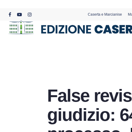
Skip
to
Caserta e Marcianise
Ma
main
facebook
youtube
instagram
content
False revis
giudizio: 6