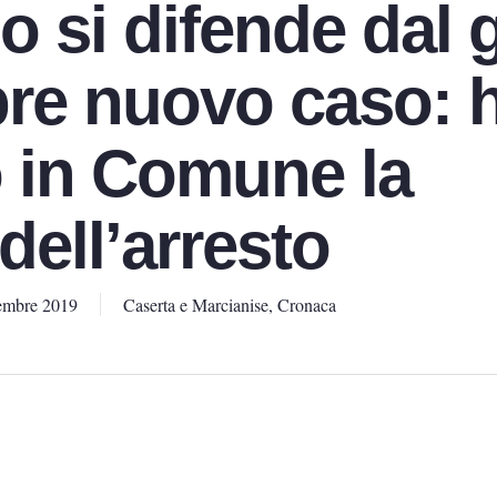
 si difende dal g
pre nuovo caso: 
 in Comune la
dell’arresto
embre 2019
Caserta e Marcianise
,
Cronaca