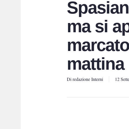
Spasiano
ma si a
marcato
mattina 
Di
redazione Interni
12 Sett