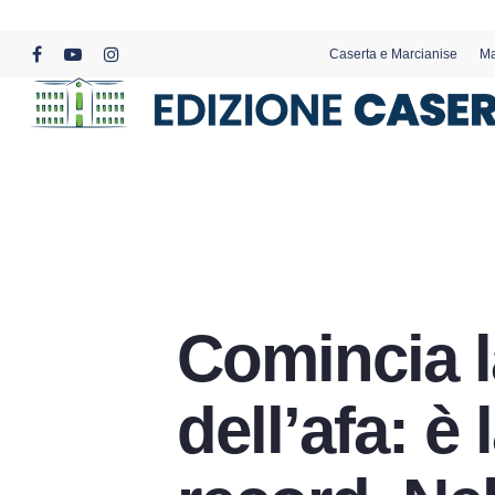
Skip
to
Caserta e Marcianise
Ma
main
facebook
youtube
instagram
content
Comincia 
dell’afa: è