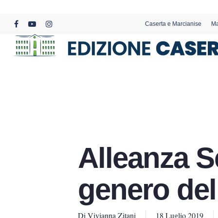
Skip
to
Caserta e Marcianise
Ma
main
facebook
youtube
instagram
content
Alleanza S
genero del
Di
Vivianna Zitani
18 Luglio 2019