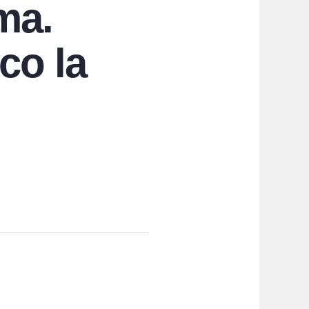
ma.
co la