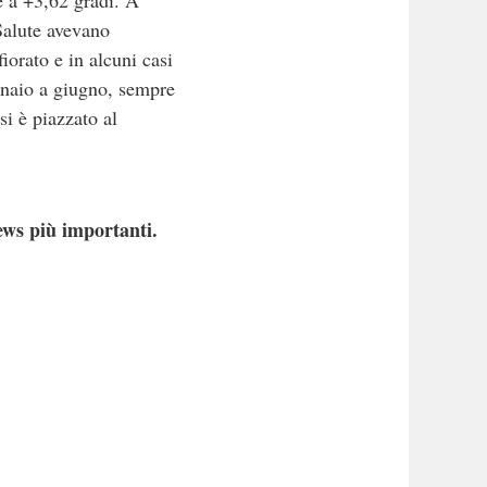
e a +3,62 gradi. A
 Salute avevano
iorato e in alcuni casi
ennaio a giugno, sempre
si è piazzato al
ews più importanti.