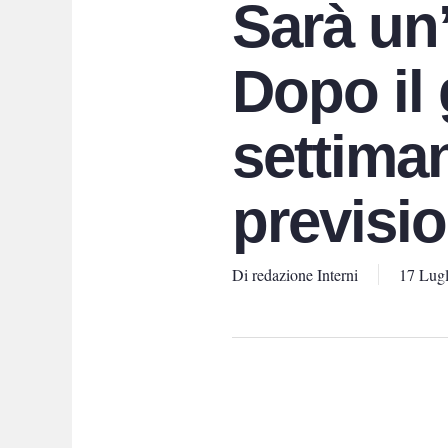
Sarà un
Dopo il
settiman
previsio
Di
redazione Interni
17 Lugl