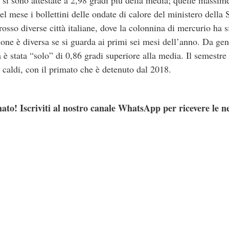
i sono attestate a 2,98 gradi più della media; quelle massim
el mese i bollettini delle ondate di calore del ministero della
rosso diverse città italiane, dove la colonnina di mercurio ha sf
zione è diversa se si guarda ai primi sei mesi dell’anno. Da g
 è stata “solo” di 0,86 gradi superiore alla media. Il semestre 
ù caldi, con il primato che è detenuto dal 2018.
ato! Iscriviti al nostro canale WhatsApp per ricevere le n