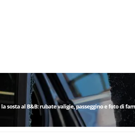
la sosta al B&B: rubate valigie, passeggino e foto di fam