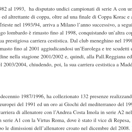
982 al 1993, ha disputato undici campionati di serie A con u
tto ed altrettante di coppa, oltre ad una finale di Coppa Korac 
ieste nel 1993/94, arriva a Milano l’anno successivo, a segui
go lombardo è rimasto fino al 1998, conquistando un’altra cop
 sua prestigiosa carriera cestistica. Dal club meneghino nel 199
masto fino al 2001 aggiudicandosi un’Eurolega e tre scudetti e
 Udine nella stagione 2001/2002 e, quindi, alla Pall.Reggiana e
el 2003/2004, chiudendo, poi, la sua carriera cestistica a Mad
l decennio 1987/1996, ha collezionato 132 presenze realizzand
europei del 1991 ed un oro ai Giochi del mediterraneo del 19
a carriera di allenatore con l’Andrea Costa Imola in serie A2 
 serie A1 con la Virtus Roma, dove è stato il vice di Repesa, 
o le dimissioni dell’allenatore croato nel dicembre del 2008.