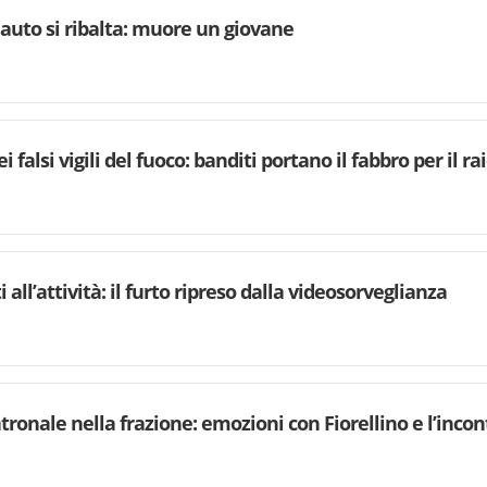
, auto si ribalta: muore un giovane
i falsi vigili del fuoco: banditi portano il fabbro per il ra
 all’attività: il furto ripreso dalla videosorveglianza
atronale nella frazione: emozioni con Fiorellino e l’in