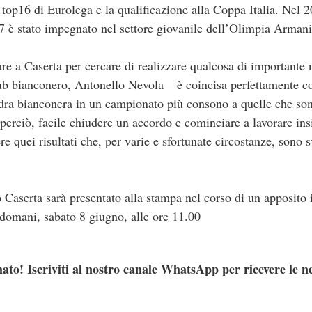
top16 di Eurolega e la qualificazione alla Coppa Italia. Nel 2
17 è stato impegnato nel settore giovanile dell’Olimpia Arman
e a Caserta per cercare di realizzare qualcosa di importante ne
ub bianconero, Antonello Nevola – è coincisa perfettamente co
adra bianconera in un campionato più consono a quelle che sono
 perciò, facile chiudere un accordo e cominciare a lavorare in
e quei risultati che, per varie e sfortunate circostanze, sono 
ò Caserta sarà presentato alla stampa nel corso di un apposit
 domani, sabato 8 giugno, alle ore 11.00
ato! Iscriviti al nostro canale WhatsApp per ricevere le n