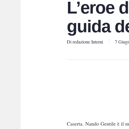
L’eroe d
guida d
Di
redazione Interni
7 Giug
Caserta. Nando Gentile è il nu