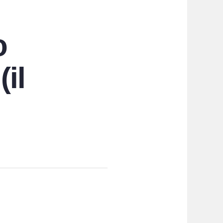
o
(il