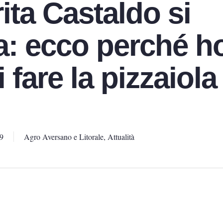
ita Castaldo si
a: ecco perché h
 fare la pizzaiola 
9
Agro Aversano e Litorale
,
Attualità