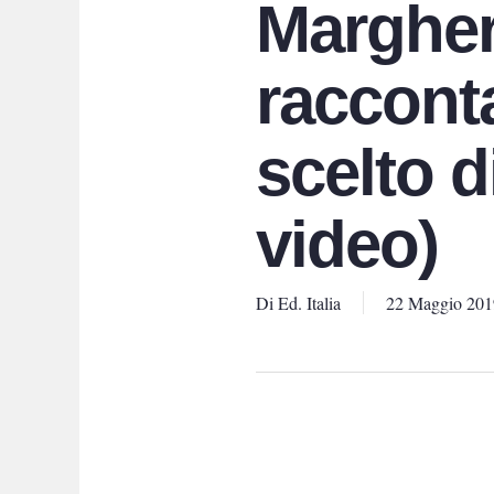
Margher
raccont
scelto di
video)
Di
Ed. Italia
22 Maggio 201