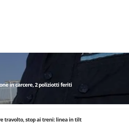
e in carcere, 2 poliziotti feriti
 travolto, stop ai treni: linea in tilt