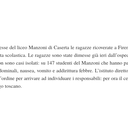
esse del liceo Manzoni di Caserta le ragazze ricoverate a Fire
ta scolastica. Le ragazze sono state dimesse già ieri dall’osp
non sono casi isolati: su 147 studenti del Manzoni che hanno pa
ddominali, nausea, vomito e addirittura febbre. L’istituto dirett
ordine per arrivare ad individuare i responsabili: per ora il cer
go toscano.