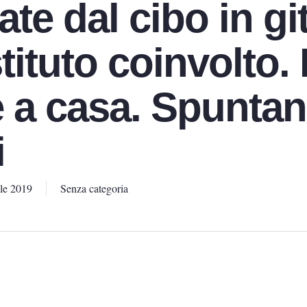
te dal cibo in git
stituto coinvolto.
e a casa. Spunta
i
le 2019
Senza categoria