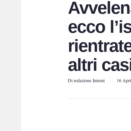
Avvelena
ecco l’i
rientrat
altri cas
Di
redazione Interni
16 Apri