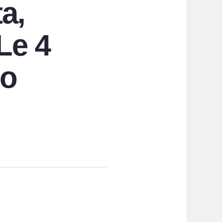
a,
 Le 4
no