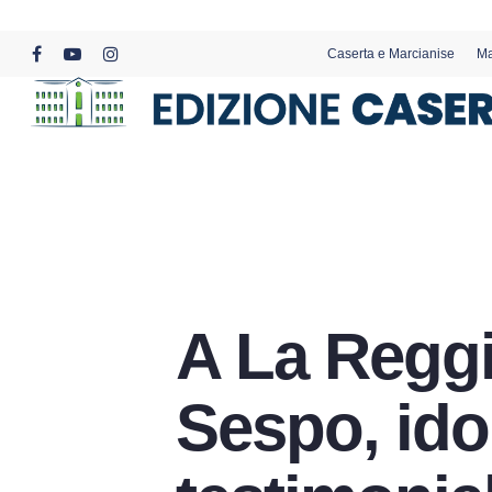
Skip
to
Caserta e Marcianise
Ma
main
facebook
youtube
instagram
content
A La Reggi
Sespo, ido