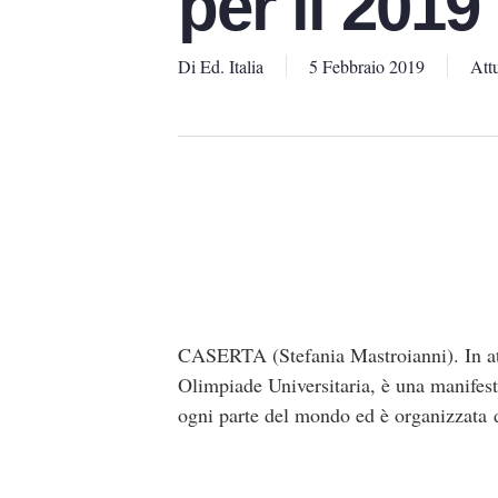
per il 2019
Di
Ed. Italia
5 Febbraio 2019
Attu
CASERTA (Stefania Mastroianni). In att
Olimpiade Universitaria, è una manifesta
ogni parte del mondo ed è organizzata d