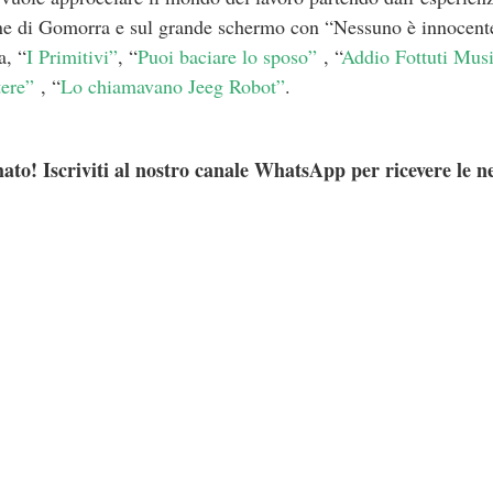
one di Gomorra e sul grande schermo con “Nessuno è innocente
a, “
I Primitivi”
, “
Puoi baciare lo sposo”
, “
Addio Fottuti Musi
tere”
, “
Lo chiamavano Jeeg Robot”
.
ato! Iscriviti al nostro canale WhatsApp per ricevere le n