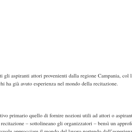
i gli aspiranti attori provenienti dalla regione Campania, col la
chi ha già avuto esperienza nel mondo della recitazione.
o primario quello di fornire nozioni utili ad attori o aspiranti
i recitazione – sottolineano gli organizzatori – bensì un appro
vuole approcciare il mondo del lavoro partendo dall’esperienz