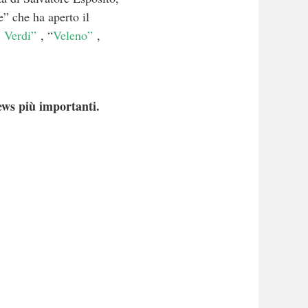
” che ha aperto il
 Verdi”
, “
Veleno”
,
ews più importanti.