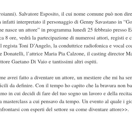
nni). Salvatore Esposito, il cui nome comune può non dire n
a infatti interpretato il personaggio di Genny Savastano in “Go
e nasce un attore” in programma lunedì 25 febbraio presso 
ca 8 ore, vedrà la partecipazione di numerosi attori, registi e c
 il regista Toni D’Angelo, la conduttrice radiofonica e vocal c
e Donatelli, l’attrice Maria Pia Calzone, il casting director M
uttore Gaetano Di Vaio e tantissimi altri ospiti.
 avrei fatto a diventare un attore, un mestiere che mi ha se
cili da definire. Con il tempo ho capito che la bravura non ba
timo in cui decidi di fare del tuo sogno un lavoro e della recit
la masterclass a cui pensavo da tempo. Un evento al quale i gi
nfrontarsi con esperti del settore su come diventare attore>>.