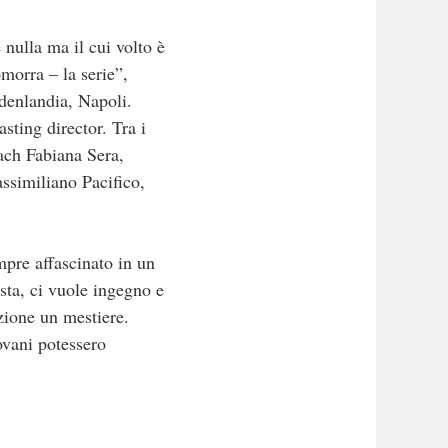
ulla ma il cui volto è
morra – la serie”,
Edenlandia, Napoli.
asting director. Tra i
oach Fabiana Sera,
assimiliano Pacifico,
mpre affascinato in un
sta, ci vuole ingegno e
azione un mestiere.
ovani potessero