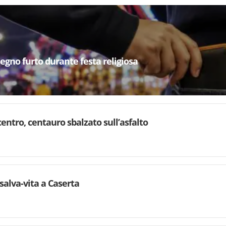
segno furto durante festa religiosa
centro, centauro sbalzato sull’asfalto
salva-vita a Caserta