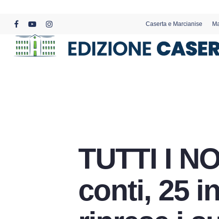
Skip
to
Caserta e Marcianise
Ma
main
facebook
youtube
instagram
content
TUTTI I NO
conti, 25 i