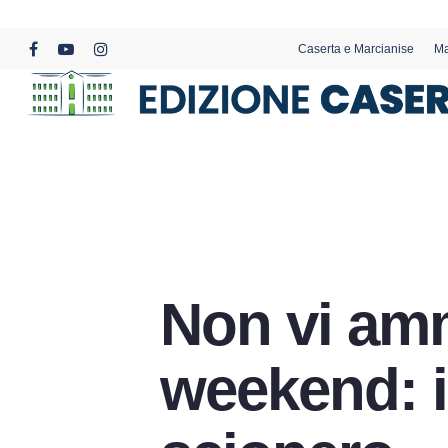
Skip
to
Caserta e Marcianise
Ma
main
facebook
youtube
instagram
content
Non vi amm
weekend: i