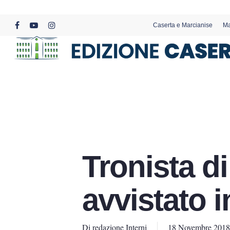
Skip
to
Caserta e Marcianise
Ma
main
facebook
youtube
instagram
content
Tronista d
avvistato i
Di
redazione Interni
18 Novembre 2018