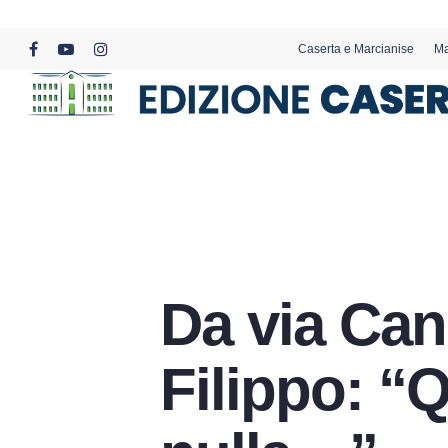
Skip
to
Caserta e Marcianise
Ma
main
facebook
youtube
instagram
content
Da via Can
Filippo: “