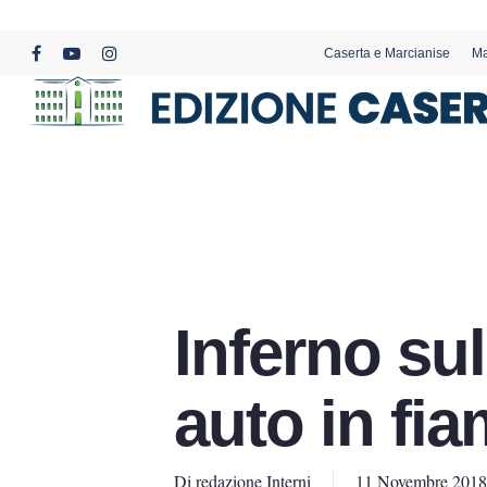
Skip
to
Caserta e Marcianise
Ma
main
facebook
youtube
instagram
content
Inferno su
auto in fia
Di
redazione Interni
11 Novembre 2018