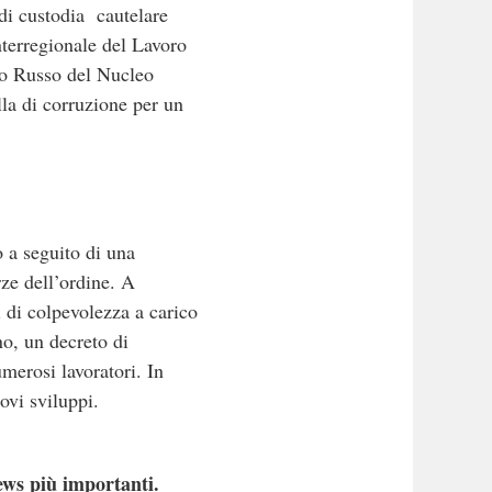
 di custodia cautelare
Interregionale del Lavoro
no Russo del Nucleo
lla di corruzione per un
o a seguito di una
rze dell’ordine. A
i di colpevolezza a carico
no, un decreto di
umerosi lavoratori. In
ovi sviluppi.
ews più importanti.