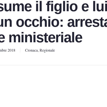
ume il figlio e lu
un occhio: arrest
e ministeriale
mbre 2018
Cronaca
,
Regionale