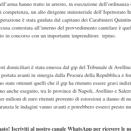
i dell’arma hanno tratto in arresto, in esecuzione dell’ordinanza
di competenza, un alto dirigente ministeriale dell’Ispettorato 
perazione è stata guidata dal capitano dei Carabinieri Quinti
ccusa contestata all’interno del provvedimento cautelare è que
ficio in concorso con un importante imprenditore irpino.
sti domiciliari è stata emessa dal gip del Tribunale di Avellin
 portata avanti in sinergia dalla Procura della Repubblica e fo
o state ottenuti quelli che il gip ha ritenuto essere gravi indiz
nno anche eseguito, tra le province di Napoli, Avellino e Saler
er milioni di euro ritenuti provento di estorsioni a danno di n
garanzia le indagini vanno avanti e potrebbero esserci presto nu
ato! Iscriviti al nostro canale WhatsApp per ricevere le n