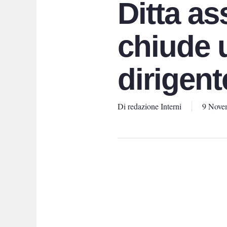
Ditta ass
chiude 
dirigent
Di
redazione Interni
9 Nove