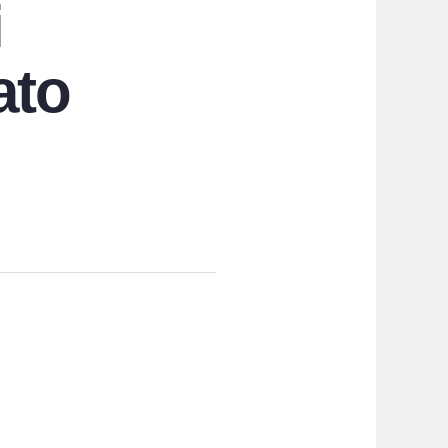
i
ato