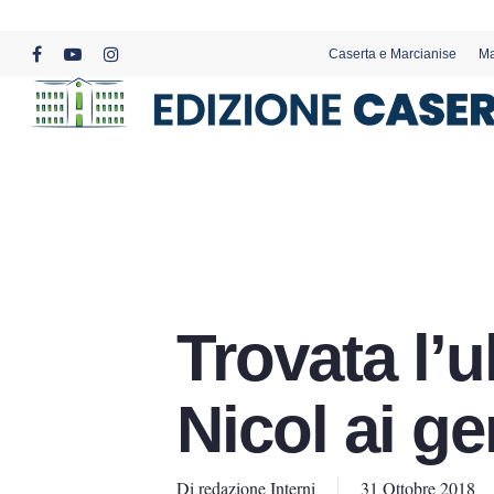
Skip
to
Caserta e Marcianise
Ma
main
facebook
youtube
instagram
content
Trovata l’u
Nicol ai g
Di
redazione Interni
31 Ottobre 2018