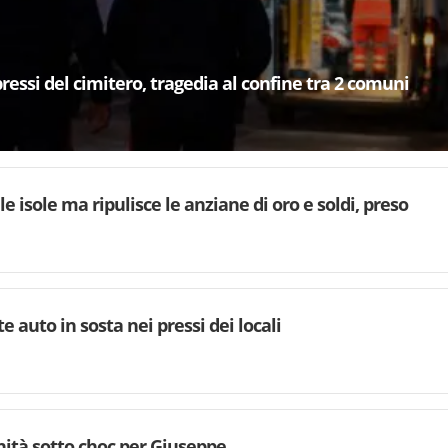
ressi del cimitero, tragedia al confine tra 2 comuni
e isole ma ripulisce le anziane di oro e soldi, preso
e auto in sosta nei pressi dei locali
ità sotto choc per Giuseppe