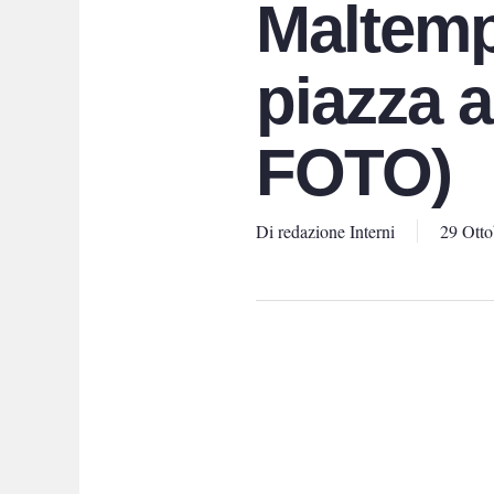
Maltemp
piazza 
FOTO)
Di
redazione Interni
29 Otto