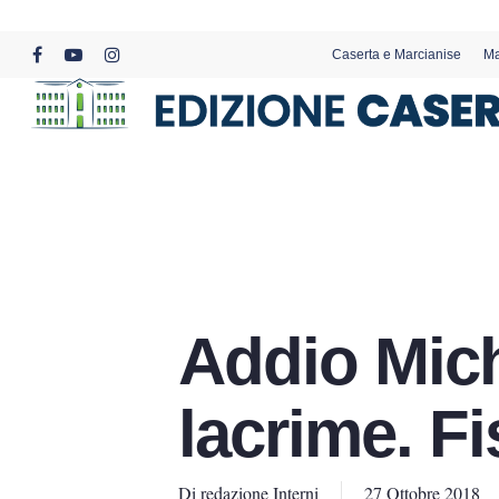
Skip
to
Caserta e Marcianise
Ma
main
facebook
youtube
instagram
content
Addio Miche
lacrime. Fis
Di
redazione Interni
27 Ottobre 2018