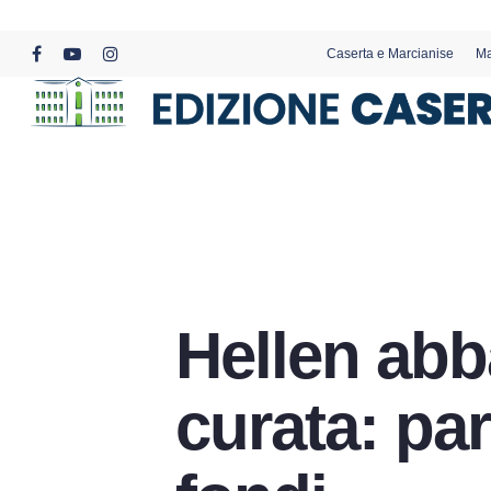
Skip
to
Caserta e Marcianise
Ma
main
facebook
youtube
instagram
content
Hellen abb
curata: par