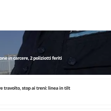
e in carcere, 2 poliziotti feriti
 travolto, stop ai treni: linea in tilt