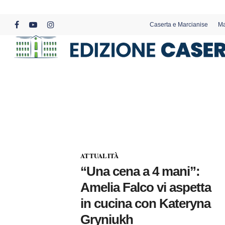
Skip
to
Caserta e Marcianise
Ma
main
facebook
youtube
instagram
content
ATTUALITÀ
“Una cena a 4 mani”:
Amelia Falco vi aspetta
in cucina con Kateryna
Gryniukh