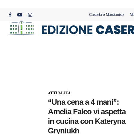
Skip
to
Caserta e Marcianise
Ma
main
facebook
youtube
instagram
content
ATTUALITÀ
“Una cena a 4 mani”:
Amelia Falco vi aspetta
in cucina con Kateryna
Gryniukh