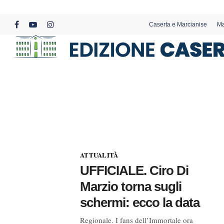
Skip
to
Caserta e Marcianise
Ma
main
facebook
youtube
instagram
content
ATTUALITÀ
UFFICIALE. Ciro Di
Marzio torna sugli
schermi: ecco la data
Regionale. I fans dell’Immortale ora