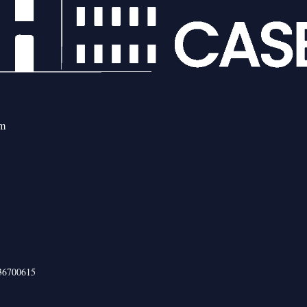
om
436700615