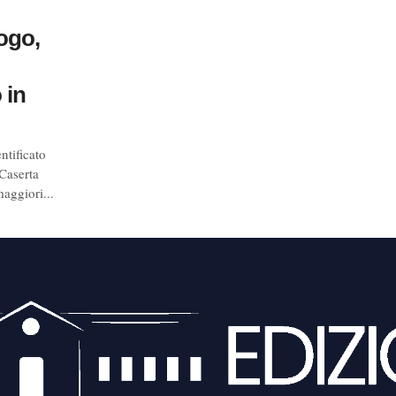
ogo,
 in
ntificato
Caserta
maggiori...