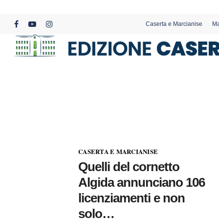
Skip
to
Caserta e Marcianise
Ma
main
facebook
youtube
instagram
content
CASERTA E MARCIANISE
Quelli del cornetto
Algida annunciano 106
licenziamenti e non
solo…