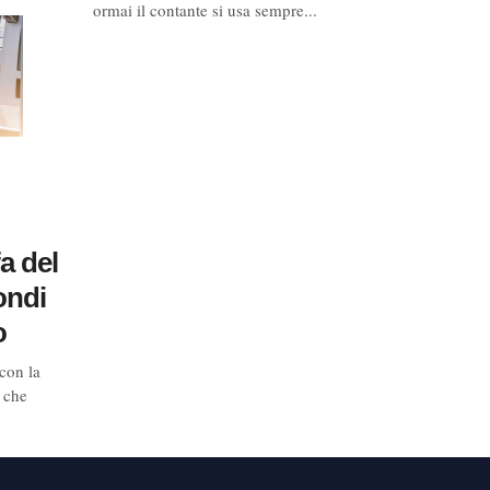
ormai il contante si usa sempre...
fa del
ondi
o
con la
o che