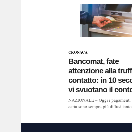
CRONACA
Bancomat, fate
attenzione alla truf
contatto: in 10 sec
vi svuotano il cont
NAZIONALE – Oggi i pagamenti 
carta sono sempre più diffusi tant