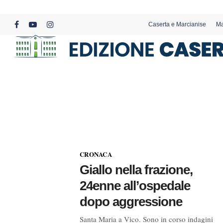
Skip
to
Caserta e Marcianise
Ma
main
facebook
youtube
instagram
content
CRONACA
Giallo nella frazione,
24enne all’ospedale
dopo aggressione
Santa Maria a Vico. Sono in corso indagini