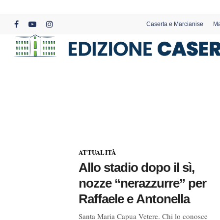
Skip
to
Caserta e Marcianise
Ma
main
facebook
youtube
instagram
content
ATTUALITÀ
Allo stadio dopo il sì,
nozze “nerazzurre” per
Raffaele e Antonella
Santa Maria Capua Vetere. Chi lo conosce