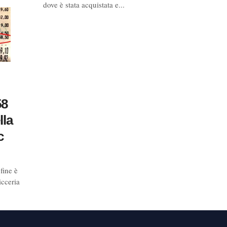
dove è stata acquistata e...
58
lla
c
fine è
icceria